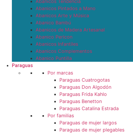
Abanicos Tendencia
Abanicos Pintados a Mano
Abanicos Arte y Música
Abanico Bambú
Abanicos de Madera Artesanal
Abanico Pericon
Abanicos Infantiles
Abanicos Complementos
Abanico Puntilla
Paraguas
Por marcas
Paraguas Cuatrogotas
Paraguas Don Algodón
Paraguas Frida Kahlo
Paraguas Benetton
Paraguas Catalina Estrada
Por familias
Paraguas de mujer largos
Paraguas de mujer plegables