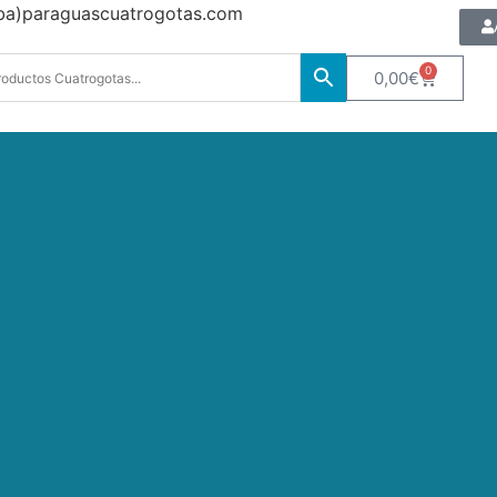
oba)paraguascuatrogotas.com
0
0,00
€