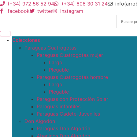
(+34) 972 56 52 94
(+34) 606 30 31 24
info(arr
facebook
twitter
instagram
Colecciones
Paraguas Cuatrogotas
Paraguas Cuatrogotas mujer
Largo
Plegable
Paraguas Cuatrogotas hombre
Largo
Plegable
Paraguas con Protección Solar
Paraguas infantiles
Paraguas Cadete-Juveniles
Don Algodón
Paraguas Don Algodón
Abanicos Don Algodon