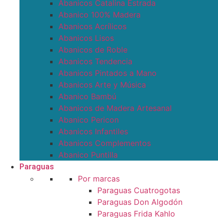
Abanicos Catalina Estrada
Abanico 100% Madera
Abanicos Acrílicos
Abanicos Lisos
Abanicos de Roble
Abanicos Tendencia
Abanicos Pintados a Mano
Abanicos Arte y Música
Abanico Bambú
Abanicos de Madera Artesanal
Abanico Pericon
Abanicos Infantiles
Abanicos Complementos
Abanico Puntilla
Paraguas
Por marcas
Paraguas Cuatrogotas
Paraguas Don Algodón
Paraguas Frida Kahlo