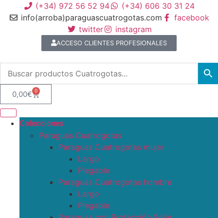
(+34) 972 56 52 94
(+34) 606 30 31 24
info(arroba)paraguascuatrogotas.com
facebook
twitter
instagram
ACCESO CLIENTES PROFESIONALES
0
0,00
€
Colecciones
Paraguas Cuatrogotas
Paraguas Cuatrogotas mujer
Largo
Plegable
Paraguas Cuatrogotas hombre
Largo
Plegable
Paraguas con Protección Solar