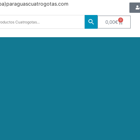
oba)paraguascuatrogotas.com
0
0,00
€