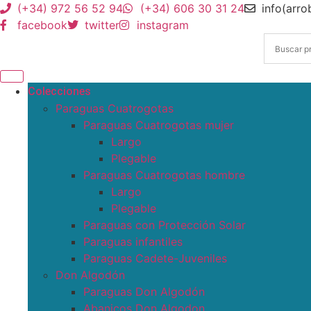
(+34) 972 56 52 94
(+34) 606 30 31 24
info(arr
facebook
twitter
instagram
Colecciones
Paraguas Cuatrogotas
Paraguas Cuatrogotas mujer
Largo
Plegable
Paraguas Cuatrogotas hombre
Largo
Plegable
Paraguas con Protección Solar
Paraguas infantiles
Paraguas Cadete-Juveniles
Don Algodón
Paraguas Don Algodón
Abanicos Don Algodon