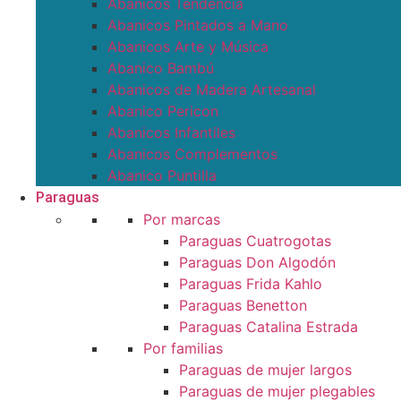
Abanicos Tendencia
Abanicos Pintados a Mano
Abanicos Arte y Música
Abanico Bambú
Abanicos de Madera Artesanal
Abanico Pericon
Abanicos Infantiles
Abanicos Complementos
Abanico Puntilla
Paraguas
Por marcas
Paraguas Cuatrogotas
Paraguas Don Algodón
Paraguas Frida Kahlo
Paraguas Benetton
Paraguas Catalina Estrada
Por familias
Paraguas de mujer largos
Paraguas de mujer plegables