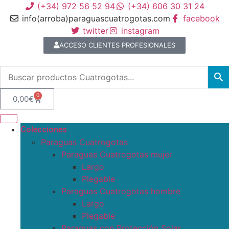
(+34) 972 56 52 94
(+34) 606 30 31 24
info(arroba)paraguascuatrogotas.com
facebook
twitter
instagram
ACCESO CLIENTES PROFESIONALES
0
0,00
€
Colecciones
Paraguas Cuatrogotas
Paraguas Cuatrogotas mujer
Largo
Plegable
Paraguas Cuatrogotas hombre
Largo
Plegable
Paraguas con Protección Solar