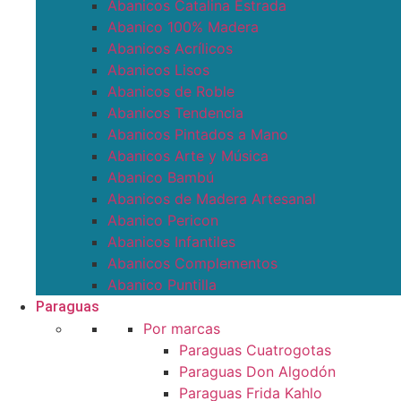
Abanicos Catalina Estrada
Abanico 100% Madera
Abanicos Acrílicos
Abanicos Lisos
Abanicos de Roble
Abanicos Tendencia
Abanicos Pintados a Mano
Abanicos Arte y Música
Abanico Bambú
Abanicos de Madera Artesanal
Abanico Pericon
Abanicos Infantiles
Abanicos Complementos
Abanico Puntilla
Paraguas
Por marcas
Paraguas Cuatrogotas
Paraguas Don Algodón
Paraguas Frida Kahlo