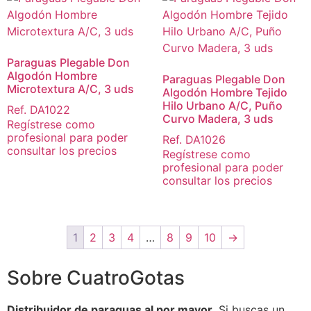
Paraguas Plegable Don
Algodón Hombre
Paraguas Plegable Don
Microtextura A/C, 3 uds
Algodón Hombre Tejido
Hilo Urbano A/C, Puño
Ref. DA1022
Curvo Madera, 3 uds
Regístrese como
profesional para poder
Ref. DA1026
consultar los precios
Regístrese como
profesional para poder
consultar los precios
1
2
3
4
…
8
9
10
→
Sobre CuatroGotas
Distribuidor de paraguas al por mayor
. Si buscas un