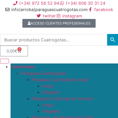
(+34) 972 56 52 94
(+34) 606 30 31 24
info(arroba)paraguascuatrogotas.com
facebook
twitter
instagram
ACCESO CLIENTES PROFESIONALES
0
0,00
€
Colecciones
Paraguas Cuatrogotas
Paraguas Cuatrogotas mujer
Largo
Plegable
Paraguas Cuatrogotas hombre
Largo
Plegable
Paraguas con Protección Solar