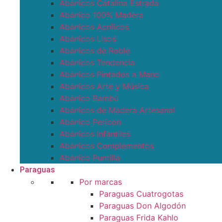
Abanicos Catalina Estrada
Abanico 100% Madera
Abanicos Acrílicos
Abanicos Lisos
Abanicos de Roble
Abanicos Tendencia
Abanicos Pintados a Mano
Abanicos Arte y Música
Abanico Bambú
Abanicos de Madera Artesanal
Abanico Pericon
Abanicos Infantiles
Abanicos Complementos
Abanico Puntilla
Paraguas
Por marcas
Paraguas Cuatrogotas
Paraguas Don Algodón
Paraguas Frida Kahlo