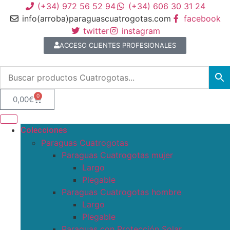
(+34) 972 56 52 94
(+34) 606 30 31 24
info(arroba)paraguascuatrogotas.com
facebook
twitter
instagram
ACCESO CLIENTES PROFESIONALES
0
0,00
€
Colecciones
Paraguas Cuatrogotas
Paraguas Cuatrogotas mujer
Largo
Plegable
Paraguas Cuatrogotas hombre
Largo
Plegable
Paraguas con Protección Solar