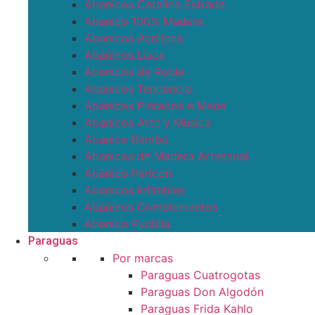
Abanicos Catalina Estrada
Abanico 100% Madera
Abanicos Acrílicos
Abanicos Lisos
Abanicos de Roble
Abanicos Tendencia
Abanicos Pintados a Mano
Abanicos Arte y Música
Abanico Bambú
Abanicos de Madera Artesanal
Abanico Pericon
Abanicos Infantiles
Abanicos Complementos
Abanico Puntilla
Paraguas
Por marcas
Paraguas Cuatrogotas
Paraguas Don Algodón
Paraguas Frida Kahlo