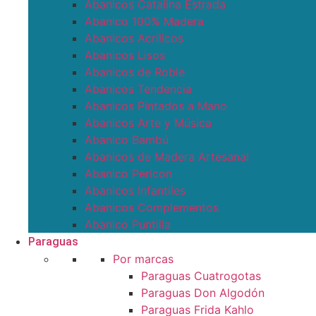
Abanicos Catalina Estrada
Abanico 100% Madera
Abanicos Acrílicos
Abanicos Lisos
Abanicos de Roble
Abanicos Tendencia
Abanicos Pintados a Mano
Abanicos Arte y Música
Abanico Bambú
Abanicos de Madera Artesanal
Abanico Pericon
Abanicos Infantiles
Abanicos Complementos
Abanico Puntilla
Paraguas
Por marcas
Paraguas Cuatrogotas
Paraguas Don Algodón
Paraguas Frida Kahlo