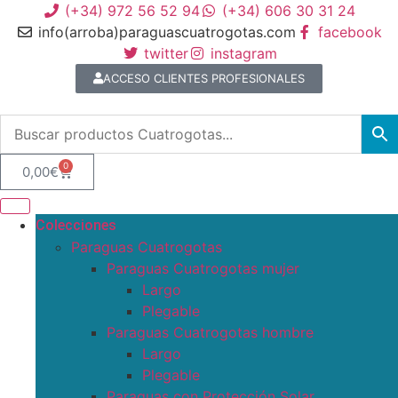
(+34) 972 56 52 94
(+34) 606 30 31 24
info(arroba)paraguascuatrogotas.com
facebook
twitter
instagram
ACCESO CLIENTES PROFESIONALES
0
0,00
€
Colecciones
Paraguas Cuatrogotas
Paraguas Cuatrogotas mujer
Largo
Plegable
Paraguas Cuatrogotas hombre
Largo
Plegable
Paraguas con Protección Solar