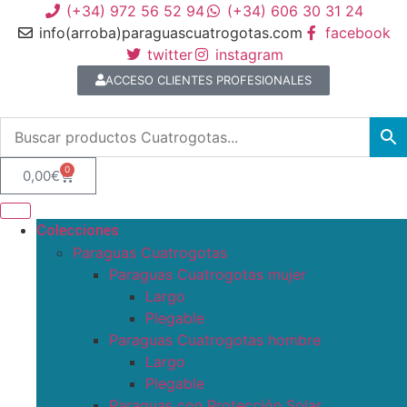
(+34) 972 56 52 94
(+34) 606 30 31 24
info(arroba)paraguascuatrogotas.com
facebook
twitter
instagram
ACCESO CLIENTES PROFESIONALES
0
0,00
€
Colecciones
Paraguas Cuatrogotas
Paraguas Cuatrogotas mujer
Largo
Plegable
Paraguas Cuatrogotas hombre
Largo
Plegable
Paraguas con Protección Solar