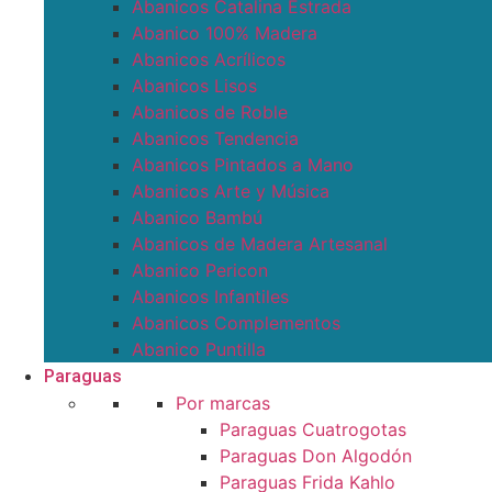
Abanicos Catalina Estrada
Abanico 100% Madera
Abanicos Acrílicos
Abanicos Lisos
Abanicos de Roble
Abanicos Tendencia
Abanicos Pintados a Mano
Abanicos Arte y Música
Abanico Bambú
Abanicos de Madera Artesanal
Abanico Pericon
Abanicos Infantiles
Abanicos Complementos
Abanico Puntilla
Paraguas
Por marcas
Paraguas Cuatrogotas
Paraguas Don Algodón
Paraguas Frida Kahlo