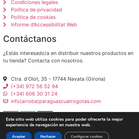
Condiciones legales
Política de privacidad
Política de cookies
Informe d’Accessibilitat Web
Contáctanos
¿Estás interesado/a en distribuir nuestros productos en
tu tienda? Contacta con nosotros.
Ctra. d'Olot, 35 - 17744 Navata (Girona)
(+34) 972 56 52 94
(+34) 606 30 31 24
info(arroba)paraguascuatrogotas.com
Este sitio web utiliza cookies para poder ofrecerte la mejor
experiencia de navegación en nuestra web.
© 2026 Paraguas CuatroGotas - All Rights Reserved
Aceptar
Rechazar
Configurar cookies