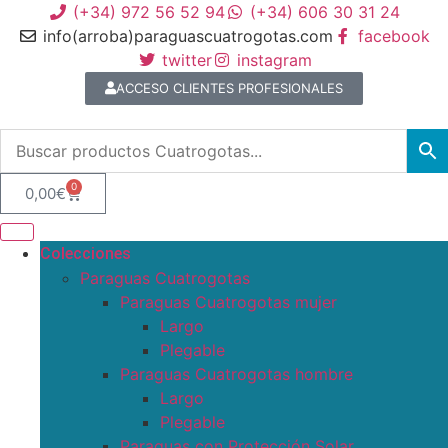
(+34) 972 56 52 94
(+34) 606 30 31 24
info(arroba)paraguascuatrogotas.com
facebook
twitter
instagram
ACCESO CLIENTES PROFESIONALES
0
0,00
€
Colecciones
Paraguas Cuatrogotas
Paraguas Cuatrogotas mujer
Largo
Plegable
Paraguas Cuatrogotas hombre
Largo
Plegable
Paraguas con Protección Solar