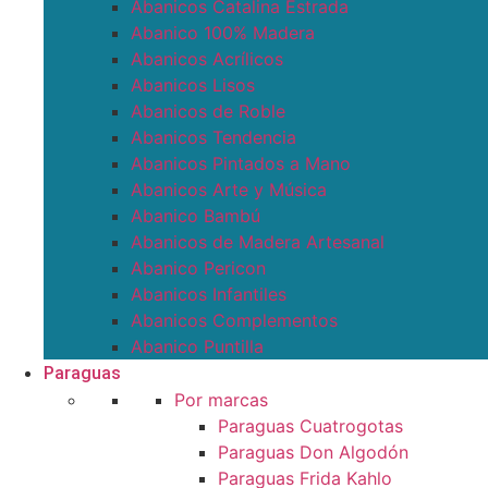
Abanicos Catalina Estrada
Abanico 100% Madera
Abanicos Acrílicos
Abanicos Lisos
Abanicos de Roble
Abanicos Tendencia
Abanicos Pintados a Mano
Abanicos Arte y Música
Abanico Bambú
Abanicos de Madera Artesanal
Abanico Pericon
Abanicos Infantiles
Abanicos Complementos
Abanico Puntilla
Paraguas
Por marcas
Paraguas Cuatrogotas
Paraguas Don Algodón
Paraguas Frida Kahlo