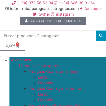
(+34) 972 56 52 94
(+34) 606 30 31 24
info(arroba)paraguascuatrogotas.com
facebook
twitter
instagram
ACCESO CLIENTES PROFESIONALES
0
0,00
€
Colecciones
Paraguas Cuatrogotas
Paraguas Cuatrogotas mujer
Largo
Plegable
Paraguas Cuatrogotas hombre
Largo
Plegable
Paraguas con Protección Solar