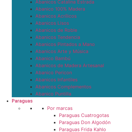
Abanicos Catalina Estrada
Abanico 100% Madera
Abanicos Acrílicos
Abanicos Lisos
Abanicos de Roble
Abanicos Tendencia
Abanicos Pintados a Mano
Abanicos Arte y Música
Abanico Bambú
Abanicos de Madera Artesanal
Abanico Pericon
Abanicos Infantiles
Abanicos Complementos
Abanico Puntilla
Paraguas
Por marcas
Paraguas Cuatrogotas
Paraguas Don Algodón
Paraguas Frida Kahlo