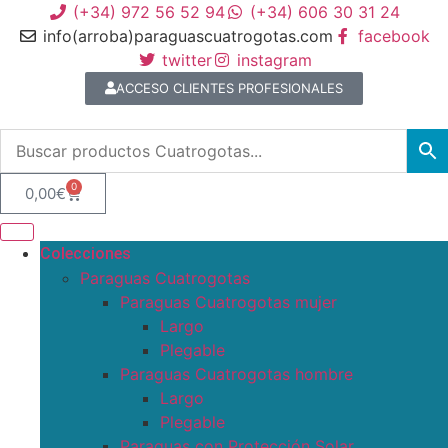
(+34) 972 56 52 94
(+34) 606 30 31 24
info(arroba)paraguascuatrogotas.com
facebook
twitter
instagram
ACCESO CLIENTES PROFESIONALES
0
0,00
€
Colecciones
Paraguas Cuatrogotas
Paraguas Cuatrogotas mujer
Largo
Plegable
Paraguas Cuatrogotas hombre
Largo
Plegable
Paraguas con Protección Solar