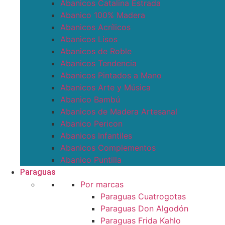
Abanicos Catalina Estrada
Abanico 100% Madera
Abanicos Acrílicos
Abanicos Lisos
Abanicos de Roble
Abanicos Tendencia
Abanicos Pintados a Mano
Abanicos Arte y Música
Abanico Bambú
Abanicos de Madera Artesanal
Abanico Pericon
Abanicos Infantiles
Abanicos Complementos
Abanico Puntilla
Paraguas
Por marcas
Paraguas Cuatrogotas
Paraguas Don Algodón
Paraguas Frida Kahlo