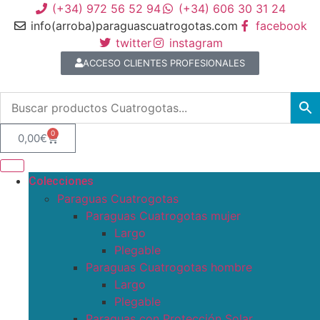
(+34) 972 56 52 94
(+34) 606 30 31 24
info(arroba)paraguascuatrogotas.com
facebook
twitter
instagram
ACCESO CLIENTES PROFESIONALES
0
0,00
€
Colecciones
Paraguas Cuatrogotas
Paraguas Cuatrogotas mujer
Largo
Plegable
Paraguas Cuatrogotas hombre
Largo
Plegable
Paraguas con Protección Solar