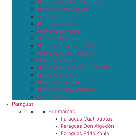
Abanicos Catalina Estrada
Abanico 100% Madera
Abanicos Acrílicos
Abanicos Lisos
Abanicos de Roble
Abanicos Tendencia
Abanicos Pintados a Mano
Abanicos Arte y Música
Abanico Bambú
Abanicos de Madera Artesanal
Abanico Pericon
Abanicos Infantiles
Abanicos Complementos
Abanico Puntilla
Paraguas
Por marcas
Paraguas Cuatrogotas
Paraguas Don Algodón
Paraguas Frida Kahlo