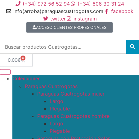
(+34) 972 56 52 94
(+34) 606 30 31 24
info(arroba)paraguascuatrogotas.com
facebook
twitter
instagram
ACCESO CLIENTES PROFESIONALES
0
0,00
€
Colecciones
Paraguas Cuatrogotas
Paraguas Cuatrogotas mujer
Largo
Plegable
Paraguas Cuatrogotas hombre
Largo
Plegable
Paraguas con Protección Solar