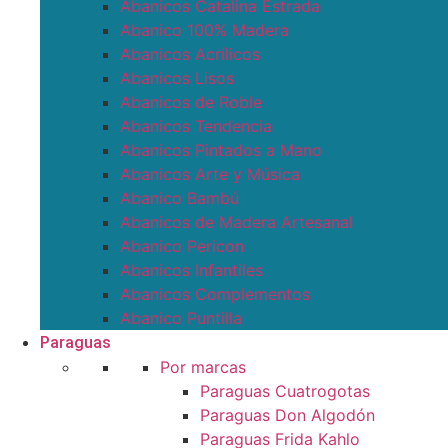
Abanicos Catalina Estrada
Abanico 100% Madera
Abanicos Acrílicos
Abanicos Lisos
Abanicos de Roble
Abanicos Tendencia
Abanicos Pintados a Mano
Abanicos Arte y Música
Abanico Bambú
Abanicos de Madera Artesanal
Abanico Pericon
Abanicos Infantiles
Abanicos Complementos
Abanico Puntilla
Paraguas
Por marcas
Paraguas Cuatrogotas
Paraguas Don Algodón
Paraguas Frida Kahlo