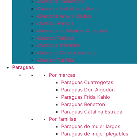
Abanicos Tendencia
Abanicos Pintados a Mano
Abanicos Arte y Música
Abanico Bambú
Abanicos de Madera Artesanal
Abanico Pericon
Abanicos Infantiles
Abanicos Complementos
Abanico Puntilla
Paraguas
Por marcas
Paraguas Cuatrogotas
Paraguas Don Algodón
Paraguas Frida Kahlo
Paraguas Benetton
Paraguas Catalina Estrada
Por familias
Paraguas de mujer largos
Paraguas de mujer plegables