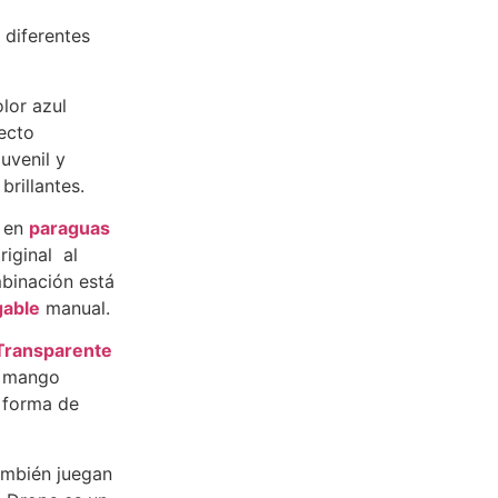
diferentes
lor azul
fecto
uvenil y
rillantes.
s en
paraguas
riginal al
mbinación está
gable
manual.
Transparente
l mango
n forma de
ambién juegan