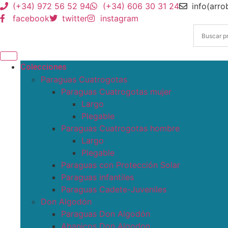
(+34) 972 56 52 94
(+34) 606 30 31 24
info(arr
facebook
twitter
instagram
Colecciones
Paraguas Cuatrogotas
Paraguas Cuatrogotas mujer
Largo
Plegable
Paraguas Cuatrogotas hombre
Largo
Plegable
Paraguas con Protección Solar
Paraguas infantiles
Paraguas Cadete-Juveniles
Don Algodón
Paraguas Don Algodón
Abanicos Don Algodon