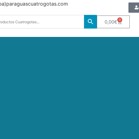
oba)paraguascuatrogotas.com
0
0,00
€