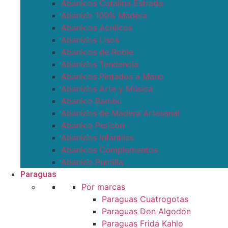
Abanicos Catalina Estrada
Abanico 100% Madera
Abanicos Acrílicos
Abanicos Lisos
Abanicos de Roble
Abanicos Tendencia
Abanicos Pintados a Mano
Abanicos Arte y Música
Abanico Bambú
Abanicos de Madera Artesanal
Abanico Pericon
Abanicos Infantiles
Abanicos Complementos
Abanico Puntilla
Paraguas
Por marcas
Paraguas Cuatrogotas
Paraguas Don Algodón
Paraguas Frida Kahlo