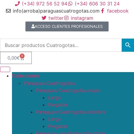
(+34) 972 56 52 94
(+34) 606 30 31 24
info(arroba)paraguascuatrogotas.com
facebook
twitter
instagram
ACCESO CLIENTES PROFESIONALES
0
0,00
€
Colecciones
Paraguas Cuatrogotas
Paraguas Cuatrogotas mujer
Largo
Plegable
Paraguas Cuatrogotas hombre
Largo
Plegable
Paraguas con Protección Solar