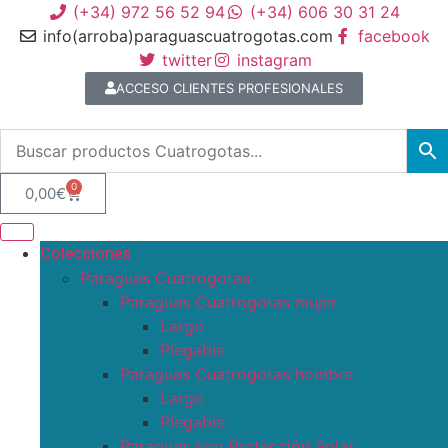
(+34) 972 56 52 94
(+34) 606 30 31 24
info(arroba)paraguascuatrogotas.com
facebook
twitter
instagram
ACCESO CLIENTES PROFESIONALES
0
0,00
€
Colecciones
Paraguas Cuatrogotas
Paraguas Cuatrogotas mujer
Largo
Plegable
Paraguas Cuatrogotas hombre
Largo
Plegable
Paraguas con Protección Solar