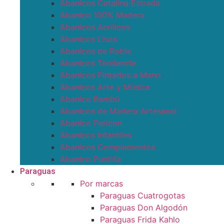
Abanicos Catalina Estrada
Abanico 100% Madera
Abanicos Acrílicos
Abanicos Lisos
Abanicos de Roble
Abanicos Tendencia
Abanicos Pintados a Mano
Abanicos Arte y Música
Abanico Bambú
Abanicos de Madera Artesanal
Abanico Pericon
Abanicos Infantiles
Abanicos Complementos
Abanico Puntilla
Paraguas
Por marcas
Paraguas Cuatrogotas
Paraguas Don Algodón
Paraguas Frida Kahlo