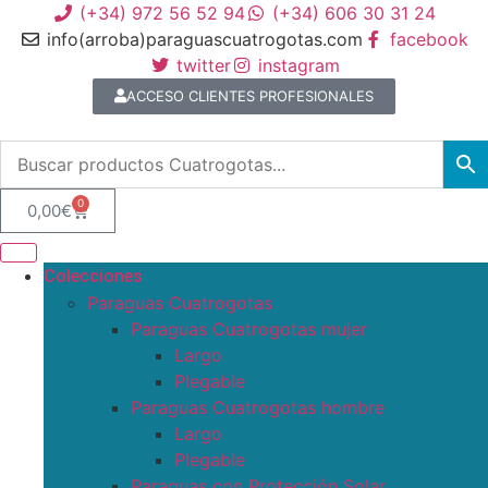
(+34) 972 56 52 94
(+34) 606 30 31 24
info(arroba)paraguascuatrogotas.com
facebook
twitter
instagram
ACCESO CLIENTES PROFESIONALES
0
0,00
€
Colecciones
Paraguas Cuatrogotas
Paraguas Cuatrogotas mujer
Largo
Plegable
Paraguas Cuatrogotas hombre
Largo
Plegable
Paraguas con Protección Solar