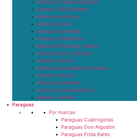
Abanicos Catalina Estrada
Abanico 100% Madera
Abanicos Acrílicos
Abanicos Lisos
Abanicos de Roble
Abanicos Tendencia
Abanicos Pintados a Mano
Abanicos Arte y Música
Abanico Bambú
Abanicos de Madera Artesanal
Abanico Pericon
Abanicos Infantiles
Abanicos Complementos
Abanico Puntilla
Paraguas
Por marcas
Paraguas Cuatrogotas
Paraguas Don Algodón
Paraguas Frida Kahlo