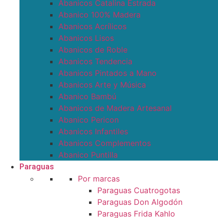
Abanicos Catalina Estrada
Abanico 100% Madera
Abanicos Acrílicos
Abanicos Lisos
Abanicos de Roble
Abanicos Tendencia
Abanicos Pintados a Mano
Abanicos Arte y Música
Abanico Bambú
Abanicos de Madera Artesanal
Abanico Pericon
Abanicos Infantiles
Abanicos Complementos
Abanico Puntilla
Paraguas
Por marcas
Paraguas Cuatrogotas
Paraguas Don Algodón
Paraguas Frida Kahlo