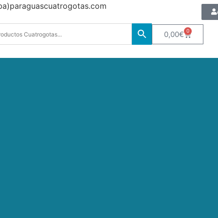
oba)paraguascuatrogotas.com
0
0,00
€