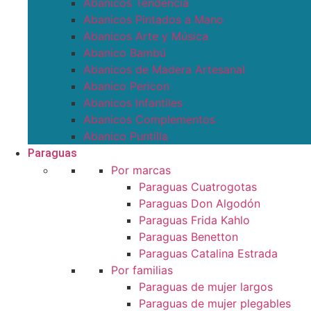
Abanicos Tendencia
Abanicos Pintados a Mano
Abanicos Arte y Música
Abanico Bambú
Abanicos de Madera Artesanal
Abanico Pericon
Abanicos Infantiles
Abanicos Complementos
Abanico Puntilla
Paraguas
Por marcas
Paraguas Cuatrogotas
Paraguas Don Algodón
Paraguas Frida Kahlo
Paraguas Benetton
Paraguas Catalina Estrada
Por familias
Paraguas de mujer largos
Paraguas de mujer plegables