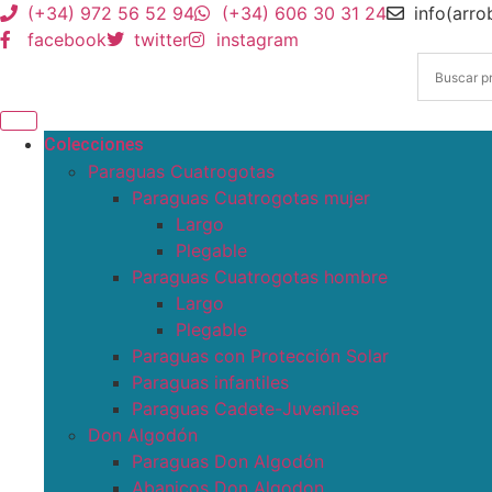
(+34) 972 56 52 94
(+34) 606 30 31 24
info(arr
facebook
twitter
instagram
Colecciones
Paraguas Cuatrogotas
Paraguas Cuatrogotas mujer
Largo
Plegable
Paraguas Cuatrogotas hombre
Largo
Plegable
Paraguas con Protección Solar
Paraguas infantiles
Paraguas Cadete-Juveniles
Don Algodón
Paraguas Don Algodón
Abanicos Don Algodon