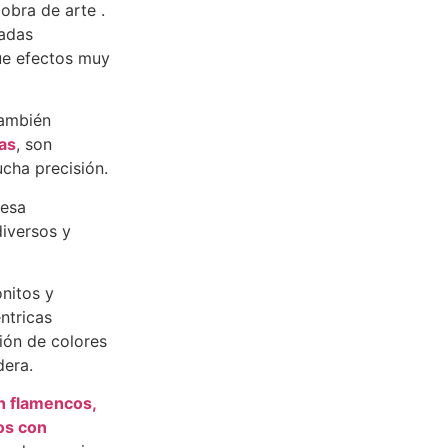
obra de arte .
radas
gue efectos muy
también
as
, son
cha precisión.
resa
diversos y
nitos y
ntricas
ción de colores
dera.
n flamencos,
os con