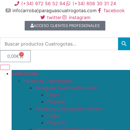
(+34) 972 56 52 94
(+34) 606 30 31 24
info(arroba)paraguascuatrogotas.com
facebook
twitter
instagram
ACCESO CLIENTES PROFESIONALES
0
0,00
€
Colecciones
Paraguas Cuatrogotas
Paraguas Cuatrogotas mujer
Largo
Plegable
Paraguas Cuatrogotas hombre
Largo
Plegable
Paraguas con Protección Solar