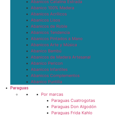
Abanicos Catalina Estrada
Abanico 100% Madera
Abanicos Acrílicos
Abanicos Lisos
Abanicos de Roble
Abanicos Tendencia
Abanicos Pintados a Mano
Abanicos Arte y Música
Abanico Bambú
Abanicos de Madera Artesanal
Abanico Pericon
Abanicos Infantiles
Abanicos Complementos
Abanico Puntilla
Paraguas
Por marcas
Paraguas Cuatrogotas
Paraguas Don Algodón
Paraguas Frida Kahlo