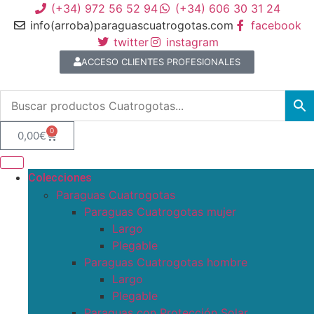
(+34) 972 56 52 94
(+34) 606 30 31 24
info(arroba)paraguascuatrogotas.com
facebook
twitter
instagram
ACCESO CLIENTES PROFESIONALES
0
0,00
€
Colecciones
Paraguas Cuatrogotas
Paraguas Cuatrogotas mujer
Largo
Plegable
Paraguas Cuatrogotas hombre
Largo
Plegable
Paraguas con Protección Solar