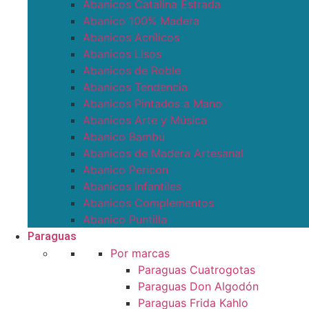
Abanicos Catalina Estrada
Abanico 100% Madera
Abanicos Acrílicos
Abanicos Lisos
Abanicos de Roble
Abanicos Tendencia
Abanicos Pintados a Mano
Abanicos Arte y Música
Abanico Bambú
Abanicos de Madera Artesanal
Abanico Pericon
Abanicos Infantiles
Abanicos Complementos
Abanico Puntilla
Paraguas
Por marcas
Paraguas Cuatrogotas
Paraguas Don Algodón
Paraguas Frida Kahlo