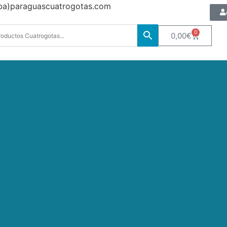
oba)paraguascuatrogotas.com
0
0,00
€