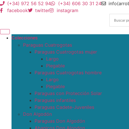
(+34) 972 56 52 94
(+34) 606 30 31 24
info(arr
facebook
twitter
instagram
Colecciones
Paraguas Cuatrogotas
Paraguas Cuatrogotas mujer
Largo
Plegable
Paraguas Cuatrogotas hombre
Largo
Plegable
Paraguas con Protección Solar
Paraguas infantiles
Paraguas Cadete-Juveniles
Don Algodón
Paraguas Don Algodón
Abanicos Don Algodon