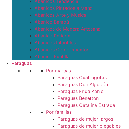
Abanicos Tendencia
Abanicos Pintados a Mano
Abanicos Arte y Música
Abanico Bambú
Abanicos de Madera Artesanal
Abanico Pericon
Abanicos Infantiles
Abanicos Complementos
Abanico Puntilla
Paraguas
Por marcas
Paraguas Cuatrogotas
Paraguas Don Algodón
Paraguas Frida Kahlo
Paraguas Benetton
Paraguas Catalina Estrada
Por familias
Paraguas de mujer largos
Paraguas de mujer plegables