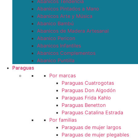
Abanicos Tendencia
Abanicos Pintados a Mano
Abanicos Arte y Música
Abanico Bambú
Abanicos de Madera Artesanal
Abanico Pericon
Abanicos Infantiles
Abanicos Complementos
Abanico Puntilla
Paraguas
Por marcas
Paraguas Cuatrogotas
Paraguas Don Algodón
Paraguas Frida Kahlo
Paraguas Benetton
Paraguas Catalina Estrada
Por familias
Paraguas de mujer largos
Paraguas de mujer plegables