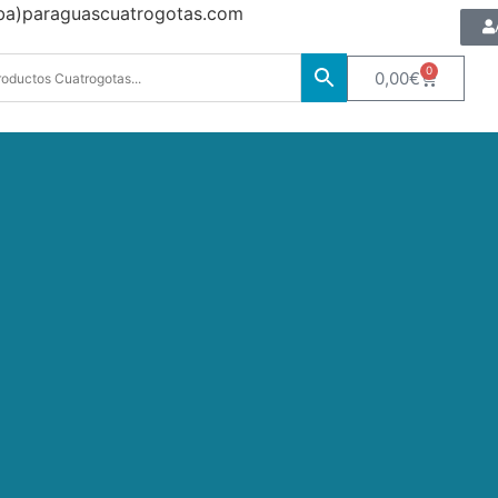
oba)paraguascuatrogotas.com
0
0,00
€