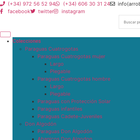
(+34) 972 56 52 94
(+34) 606 30 31 24
info(arr
facebook
twitter
instagram
Colecciones
Paraguas Cuatrogotas
Paraguas Cuatrogotas mujer
Largo
Plegable
Paraguas Cuatrogotas hombre
Largo
Plegable
Paraguas con Protección Solar
Paraguas infantiles
Paraguas Cadete-Juveniles
Don Algodón
Paraguas Don Algodón
Abanicos Don Algodon