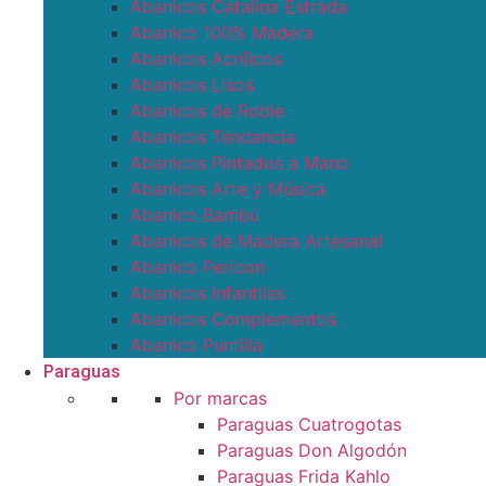
Abanicos Catalina Estrada
Abanico 100% Madera
Abanicos Acrílicos
Abanicos Lisos
Abanicos de Roble
Abanicos Tendencia
Abanicos Pintados a Mano
Abanicos Arte y Música
Abanico Bambú
Abanicos de Madera Artesanal
Abanico Pericon
Abanicos Infantiles
Abanicos Complementos
Abanico Puntilla
Paraguas
Por marcas
Paraguas Cuatrogotas
Paraguas Don Algodón
Paraguas Frida Kahlo