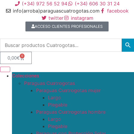
(+34) 972 56 52 94
(+34) 606 30 31 24
info(arroba)paraguascuatrogotas.com
facebook
twitter
instagram
ACCESO CLIENTES PROFESIONALES
0
0,00
€
Colecciones
Paraguas Cuatrogotas
Paraguas Cuatrogotas mujer
Largo
Plegable
Paraguas Cuatrogotas hombre
Largo
Plegable
Paraguas con Protección Solar