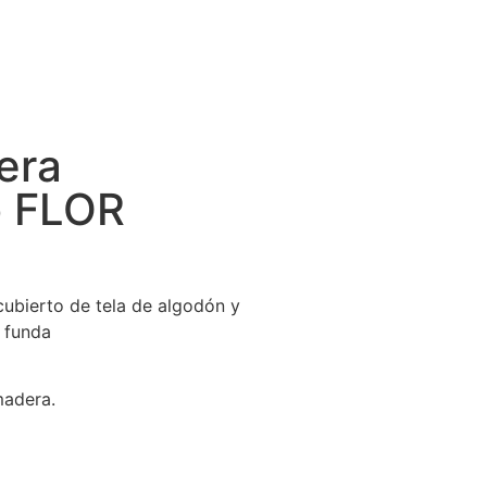
era
o FLOR
cubierto de tela de algodón y
e funda
madera.