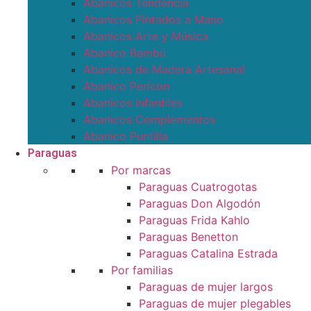
Abanicos Tendencia
Abanicos Pintados a Mano
Abanicos Arte y Música
Abanico Bambú
Abanicos de Madera Artesanal
Abanico Pericon
Abanicos Infantiles
Abanicos Complementos
Abanico Puntilla
Paraguas
Por marcas
Paraguas Cuatrogotas
Paraguas Don Algodón
Paraguas Frida Kahlo
Paraguas Benetton
Paraguas Catalina Estrada
Por familias
Paraguas de mujer largos
Paraguas de mujer plegables