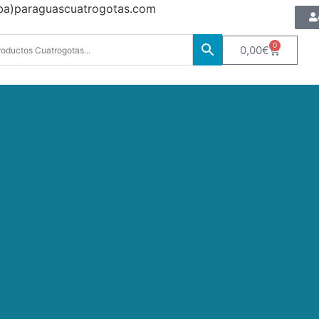
oba)paraguascuatrogotas.com
0
0,00
€