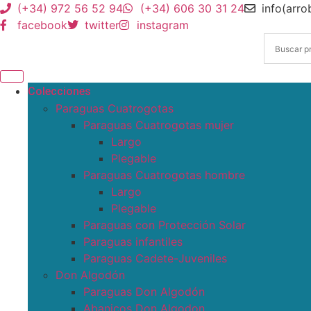
(+34) 972 56 52 94
(+34) 606 30 31 24
info(arr
facebook
twitter
instagram
Colecciones
Paraguas Cuatrogotas
Paraguas Cuatrogotas mujer
Largo
Plegable
Paraguas Cuatrogotas hombre
Largo
Plegable
Paraguas con Protección Solar
Paraguas infantiles
Paraguas Cadete-Juveniles
Don Algodón
Paraguas Don Algodón
Abanicos Don Algodon