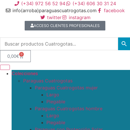
(+34) 972 56 52 94
(+34) 606 30 31 24
info(arroba)paraguascuatrogotas.com
facebook
twitter
instagram
ACCESO CLIENTES PROFESIONALES
0
0,00
€
Colecciones
Paraguas Cuatrogotas
Paraguas Cuatrogotas mujer
Largo
Plegable
Paraguas Cuatrogotas hombre
Largo
Plegable
Paraguas con Protección Solar