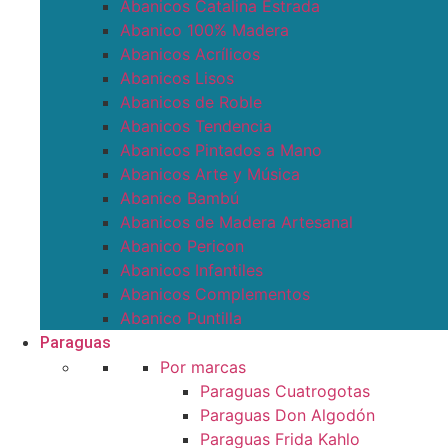
Abanicos Catalina Estrada
Abanico 100% Madera
Abanicos Acrílicos
Abanicos Lisos
Abanicos de Roble
Abanicos Tendencia
Abanicos Pintados a Mano
Abanicos Arte y Música
Abanico Bambú
Abanicos de Madera Artesanal
Abanico Pericon
Abanicos Infantiles
Abanicos Complementos
Abanico Puntilla
Paraguas
Por marcas
Paraguas Cuatrogotas
Paraguas Don Algodón
Paraguas Frida Kahlo