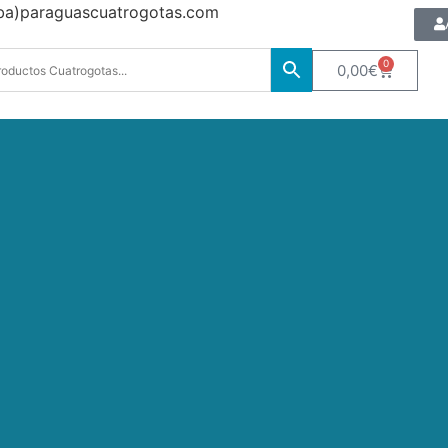
oba)paraguascuatrogotas.com
0
0,00
€