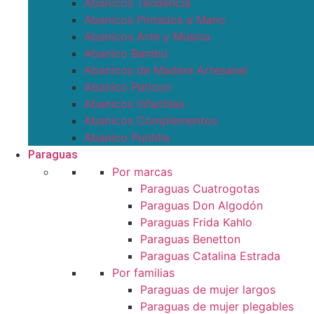
Abanicos Tendencia
Abanicos Pintados a Mano
Abanicos Arte y Música
Abanico Bambú
Abanicos de Madera Artesanal
Abanico Pericon
Abanicos Infantiles
Abanicos Complementos
Abanico Puntilla
Paraguas
Por marcas
Paraguas Cuatrogotas
Paraguas Don Algodón
Paraguas Frida Kahlo
Paraguas Benetton
Paraguas Catalina Estrada
Por familias
Paraguas de mujer largos
Paraguas de mujer plegables