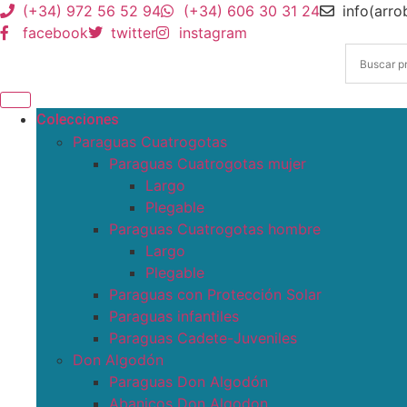
(+34) 972 56 52 94
(+34) 606 30 31 24
info(arr
facebook
twitter
instagram
Colecciones
Paraguas Cuatrogotas
Paraguas Cuatrogotas mujer
Largo
Plegable
Paraguas Cuatrogotas hombre
Largo
Plegable
Paraguas con Protección Solar
Paraguas infantiles
Paraguas Cadete-Juveniles
Don Algodón
Paraguas Don Algodón
Abanicos Don Algodon