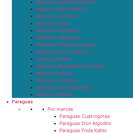
Abanicos Catalina Estrada
Abanico 100% Madera
Abanicos Acrílicos
Abanicos Lisos
Abanicos de Roble
Abanicos Tendencia
Abanicos Pintados a Mano
Abanicos Arte y Música
Abanico Bambú
Abanicos de Madera Artesanal
Abanico Pericon
Abanicos Infantiles
Abanicos Complementos
Abanico Puntilla
Paraguas
Por marcas
Paraguas Cuatrogotas
Paraguas Don Algodón
Paraguas Frida Kahlo