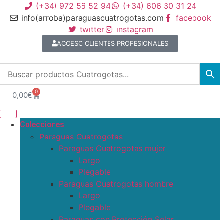
(+34) 972 56 52 94
(+34) 606 30 31 24
info(arroba)paraguascuatrogotas.com
facebook
twitter
instagram
ACCESO CLIENTES PROFESIONALES
0
0,00
€
Colecciones
Paraguas Cuatrogotas
Paraguas Cuatrogotas mujer
Largo
Plegable
Paraguas Cuatrogotas hombre
Largo
Plegable
Paraguas con Protección Solar