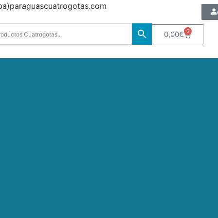
oba)paraguascuatrogotas.com
0
0,00
€