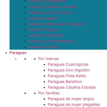
Abanicos Tendencia
Abanicos Pintados a Mano
Abanicos Arte y Música
Abanico Bambú
Abanicos de Madera Artesanal
Abanico Pericon
Abanicos Infantiles
Abanicos Complementos
Abanico Puntilla
Paraguas
Por marcas
Paraguas Cuatrogotas
Paraguas Don Algodón
Paraguas Frida Kahlo
Paraguas Benetton
Paraguas Catalina Estrada
Por familias
Paraguas de mujer largos
Paraguas de mujer plegables