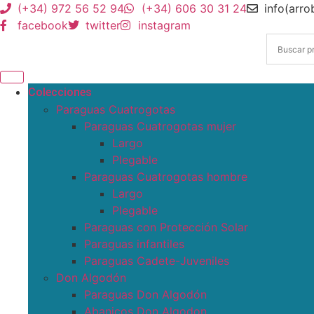
(+34) 972 56 52 94
(+34) 606 30 31 24
info(arr
facebook
twitter
instagram
Colecciones
Paraguas Cuatrogotas
Paraguas Cuatrogotas mujer
Largo
Plegable
Paraguas Cuatrogotas hombre
Largo
Plegable
Paraguas con Protección Solar
Paraguas infantiles
Paraguas Cadete-Juveniles
Don Algodón
Paraguas Don Algodón
Abanicos Don Algodon