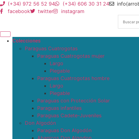
(+34) 972 56 52 94
(+34) 606 30 31 24
info(arr
facebook
twitter
instagram
Colecciones
Paraguas Cuatrogotas
Paraguas Cuatrogotas mujer
Largo
Plegable
Paraguas Cuatrogotas hombre
Largo
Plegable
Paraguas con Protección Solar
Paraguas infantiles
Paraguas Cadete-Juveniles
Don Algodón
Paraguas Don Algodón
Abanicos Don Algodon