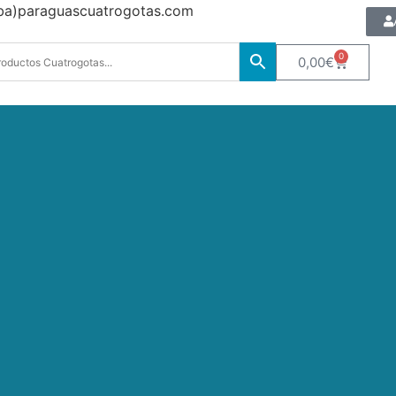
oba)paraguascuatrogotas.com
0
0,00
€