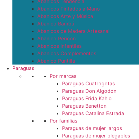
Abanicos Tendencia
Abanicos Pintados a Mano
Abanicos Arte y Música
Abanico Bambú
Abanicos de Madera Artesanal
Abanico Pericon
Abanicos Infantiles
Abanicos Complementos
Abanico Puntilla
Paraguas
Por marcas
Paraguas Cuatrogotas
Paraguas Don Algodón
Paraguas Frida Kahlo
Paraguas Benetton
Paraguas Catalina Estrada
Por familias
Paraguas de mujer largos
Paraguas de mujer plegables