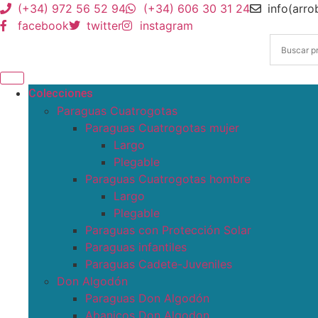
(+34) 972 56 52 94
(+34) 606 30 31 24
info(arr
facebook
twitter
instagram
Colecciones
Paraguas Cuatrogotas
Paraguas Cuatrogotas mujer
Largo
Plegable
Paraguas Cuatrogotas hombre
Largo
Plegable
Paraguas con Protección Solar
Paraguas infantiles
Paraguas Cadete-Juveniles
Don Algodón
Paraguas Don Algodón
Abanicos Don Algodon