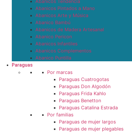
Abanicos Tendencia
Abanicos Pintados a Mano
Abanicos Arte y Música
Abanico Bambú
Abanicos de Madera Artesanal
Abanico Pericon
Abanicos Infantiles
Abanicos Complementos
Abanico Puntilla
Paraguas
Por marcas
Paraguas Cuatrogotas
Paraguas Don Algodón
Paraguas Frida Kahlo
Paraguas Benetton
Paraguas Catalina Estrada
Por familias
Paraguas de mujer largos
Paraguas de mujer plegables