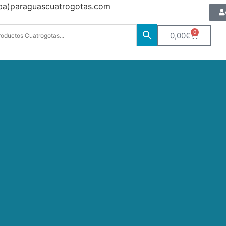
oba)paraguascuatrogotas.com
0
0,00
€