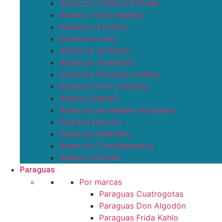
Abanicos Catalina Estrada
Abanico 100% Madera
Abanicos Acrílicos
Abanicos Lisos
Abanicos de Roble
Abanicos Tendencia
Abanicos Pintados a Mano
Abanicos Arte y Música
Abanico Bambú
Abanicos de Madera Artesanal
Abanico Pericon
Abanicos Infantiles
Abanicos Complementos
Abanico Puntilla
Paraguas
Por marcas
Paraguas Cuatrogotas
Paraguas Don Algodón
Paraguas Frida Kahlo