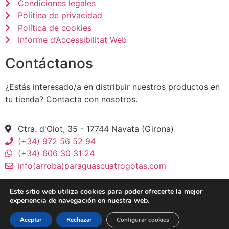
Condiciones legales
Política de privacidad
Política de cookies
Informe d’Accessibilitat Web
Contáctanos
¿Estás interesado/a en distribuir nuestros productos en
tu tienda? Contacta con nosotros.
Ctra. d'Olot, 35 - 17744 Navata (Girona)
(+34) 972 56 52 94
(+34) 606 30 31 24
info(arroba)paraguascuatrogotas.com
Este sitio web utiliza cookies para poder ofrecerte la mejor
experiencia de navegación en nuestra web.
Aceptar
Rechazar
Configurar cookies
© 2026 Paraguas CuatroGotas - All Rights Reserved