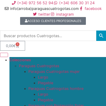
(+34) 972 56 52 94
(+34) 606 30 31 24
info(arroba)paraguascuatrogotas.com
facebook
twitter
instagram
ACCESO CLIENTES PROFESIONALES
0
0,00
€
Colecciones
Paraguas Cuatrogotas
Paraguas Cuatrogotas mujer
Largo
Plegable
Paraguas Cuatrogotas hombre
Largo
Plegable
Paraguas con Protección Solar