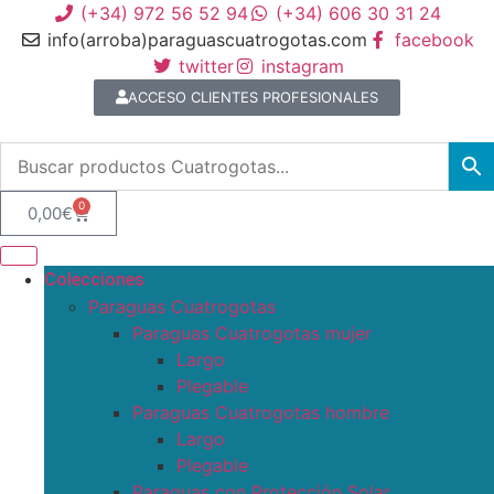
(+34) 972 56 52 94
(+34) 606 30 31 24
info(arroba)paraguascuatrogotas.com
facebook
twitter
instagram
ACCESO CLIENTES PROFESIONALES
0
0,00
€
Colecciones
Paraguas Cuatrogotas
Paraguas Cuatrogotas mujer
Largo
Plegable
Paraguas Cuatrogotas hombre
Largo
Plegable
Paraguas con Protección Solar