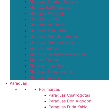
Abanicos Catalina Estrada
Abanico 100% Madera
Abanicos Acrílicos
Abanicos Lisos
Abanicos de Roble
Abanicos Tendencia
Abanicos Pintados a Mano
Abanicos Arte y Música
Abanico Bambú
Abanicos de Madera Artesanal
Abanico Pericon
Abanicos Infantiles
Abanicos Complementos
Abanico Puntilla
Paraguas
Por marcas
Paraguas Cuatrogotas
Paraguas Don Algodón
Paraguas Frida Kahlo