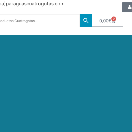
oba)paraguascuatrogotas.com
0
0,00
€