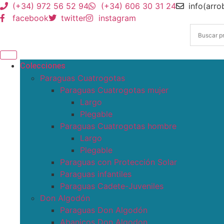
(+34) 972 56 52 94
(+34) 606 30 31 24
info(arr
facebook
twitter
instagram
Colecciones
Paraguas Cuatrogotas
Paraguas Cuatrogotas mujer
Largo
Plegable
Paraguas Cuatrogotas hombre
Largo
Plegable
Paraguas con Protección Solar
Paraguas infantiles
Paraguas Cadete-Juveniles
Don Algodón
Paraguas Don Algodón
Abanicos Don Algodon