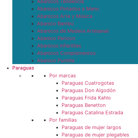
Abanicos Tendencia
Abanicos Pintados a Mano
Abanicos Arte y Música
Abanico Bambú
Abanicos de Madera Artesanal
Abanico Pericon
Abanicos Infantiles
Abanicos Complementos
Abanico Puntilla
Paraguas
Por marcas
Paraguas Cuatrogotas
Paraguas Don Algodón
Paraguas Frida Kahlo
Paraguas Benetton
Paraguas Catalina Estrada
Por familias
Paraguas de mujer largos
Paraguas de mujer plegables