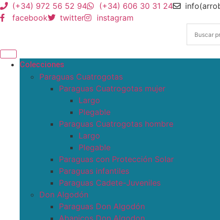
(+34) 972 56 52 94
(+34) 606 30 31 24
info(arr
facebook
twitter
instagram
Colecciones
Paraguas Cuatrogotas
Paraguas Cuatrogotas mujer
Largo
Plegable
Paraguas Cuatrogotas hombre
Largo
Plegable
Paraguas con Protección Solar
Paraguas infantiles
Paraguas Cadete-Juveniles
Don Algodón
Paraguas Don Algodón
Abanicos Don Algodon