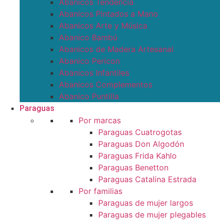
Abanicos Tendencia
Abanicos Pintados a Mano
Abanicos Arte y Música
Abanico Bambú
Abanicos de Madera Artesanal
Abanico Pericon
Abanicos Infantiles
Abanicos Complementos
Abanico Puntilla
Paraguas
Por marcas
Paraguas Cuatrogotas
Paraguas Don Algodón
Paraguas Frida Kahlo
Paraguas Benetton
Paraguas Catalina Estrada
Por familias
Paraguas de mujer largos
Paraguas de mujer plegables