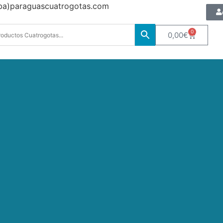
oba)paraguascuatrogotas.com
0
0,00
€