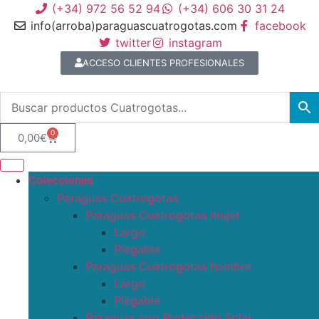
(+34) 972 56 52 94
(+34) 606 30 31 24
info(arroba)paraguascuatrogotas.com
facebook
twitter
instagram
ACCESO CLIENTES PROFESIONALES
0
0,00
€
Colecciones
Paraguas Cuatrogotas
Paraguas Cuatrogotas mujer
Largo
Plegable
Paraguas Cuatrogotas hombre
Largo
Plegable
Paraguas con Protección Solar