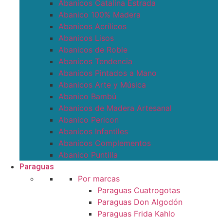
Abanicos Catalina Estrada
Abanico 100% Madera
Abanicos Acrílicos
Abanicos Lisos
Abanicos de Roble
Abanicos Tendencia
Abanicos Pintados a Mano
Abanicos Arte y Música
Abanico Bambú
Abanicos de Madera Artesanal
Abanico Pericon
Abanicos Infantiles
Abanicos Complementos
Abanico Puntilla
Paraguas
Por marcas
Paraguas Cuatrogotas
Paraguas Don Algodón
Paraguas Frida Kahlo