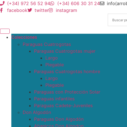
(+34) 972 56 52 94
(+34) 606 30 31 24
info(arr
facebook
twitter
instagram
Colecciones
Paraguas Cuatrogotas
Paraguas Cuatrogotas mujer
Largo
Plegable
Paraguas Cuatrogotas hombre
Largo
Plegable
Paraguas con Protección Solar
Paraguas infantiles
Paraguas Cadete-Juveniles
Don Algodón
Paraguas Don Algodón
Abanicos Don Algodon