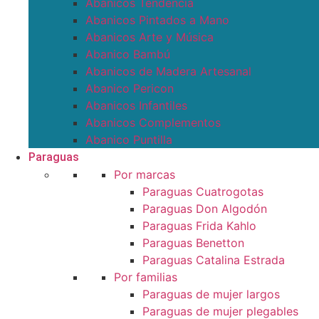
Abanicos Tendencia
Abanicos Pintados a Mano
Abanicos Arte y Música
Abanico Bambú
Abanicos de Madera Artesanal
Abanico Pericon
Abanicos Infantiles
Abanicos Complementos
Abanico Puntilla
Paraguas
Por marcas
Paraguas Cuatrogotas
Paraguas Don Algodón
Paraguas Frida Kahlo
Paraguas Benetton
Paraguas Catalina Estrada
Por familias
Paraguas de mujer largos
Paraguas de mujer plegables