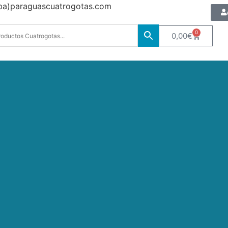
oba)paraguascuatrogotas.com
0
0,00
€