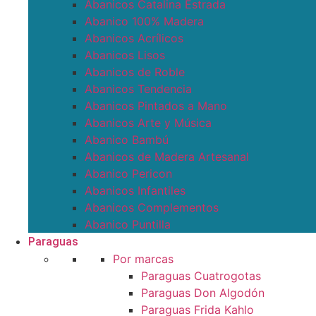
Abanicos Catalina Estrada
Abanico 100% Madera
Abanicos Acrílicos
Abanicos Lisos
Abanicos de Roble
Abanicos Tendencia
Abanicos Pintados a Mano
Abanicos Arte y Música
Abanico Bambú
Abanicos de Madera Artesanal
Abanico Pericon
Abanicos Infantiles
Abanicos Complementos
Abanico Puntilla
Paraguas
Por marcas
Paraguas Cuatrogotas
Paraguas Don Algodón
Paraguas Frida Kahlo