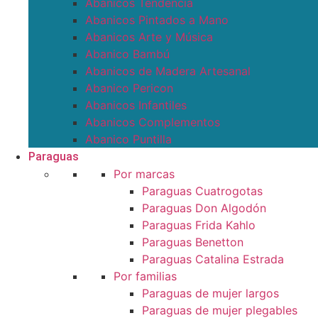
Abanicos Tendencia
Abanicos Pintados a Mano
Abanicos Arte y Música
Abanico Bambú
Abanicos de Madera Artesanal
Abanico Pericon
Abanicos Infantiles
Abanicos Complementos
Abanico Puntilla
Paraguas
Por marcas
Paraguas Cuatrogotas
Paraguas Don Algodón
Paraguas Frida Kahlo
Paraguas Benetton
Paraguas Catalina Estrada
Por familias
Paraguas de mujer largos
Paraguas de mujer plegables