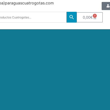
oba)paraguascuatrogotas.com
0
0,00
€