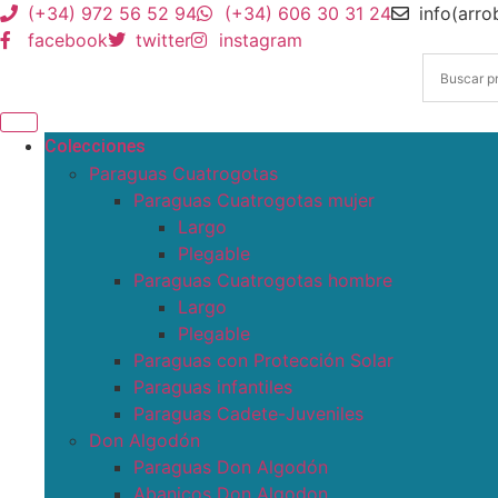
(+34) 972 56 52 94
(+34) 606 30 31 24
info(arr
facebook
twitter
instagram
Colecciones
Paraguas Cuatrogotas
Paraguas Cuatrogotas mujer
Largo
Plegable
Paraguas Cuatrogotas hombre
Largo
Plegable
Paraguas con Protección Solar
Paraguas infantiles
Paraguas Cadete-Juveniles
Don Algodón
Paraguas Don Algodón
Abanicos Don Algodon