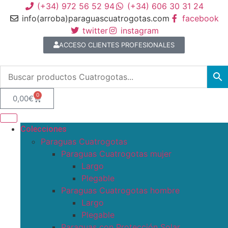
(+34) 972 56 52 94
(+34) 606 30 31 24
info(arroba)paraguascuatrogotas.com
facebook
twitter
instagram
ACCESO CLIENTES PROFESIONALES
0
0,00
€
Colecciones
Paraguas Cuatrogotas
Paraguas Cuatrogotas mujer
Largo
Plegable
Paraguas Cuatrogotas hombre
Largo
Plegable
Paraguas con Protección Solar