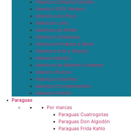
Abanicos Catalina Estrada
Abanico 100% Madera
Abanicos Acrílicos
Abanicos Lisos
Abanicos de Roble
Abanicos Tendencia
Abanicos Pintados a Mano
Abanicos Arte y Música
Abanico Bambú
Abanicos de Madera Artesanal
Abanico Pericon
Abanicos Infantiles
Abanicos Complementos
Abanico Puntilla
Paraguas
Por marcas
Paraguas Cuatrogotas
Paraguas Don Algodón
Paraguas Frida Kahlo