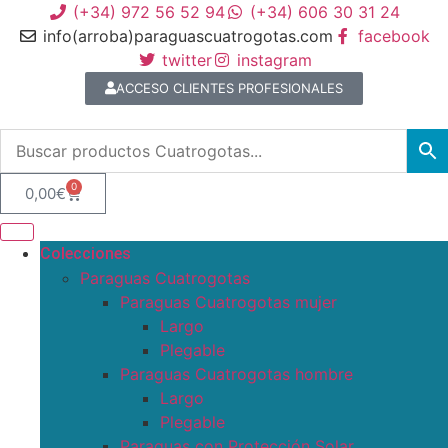
(+34) 972 56 52 94
(+34) 606 30 31 24
info(arroba)paraguascuatrogotas.com
facebook
twitter
instagram
ACCESO CLIENTES PROFESIONALES
0
0,00
€
Colecciones
Paraguas Cuatrogotas
Paraguas Cuatrogotas mujer
Largo
Plegable
Paraguas Cuatrogotas hombre
Largo
Plegable
Paraguas con Protección Solar