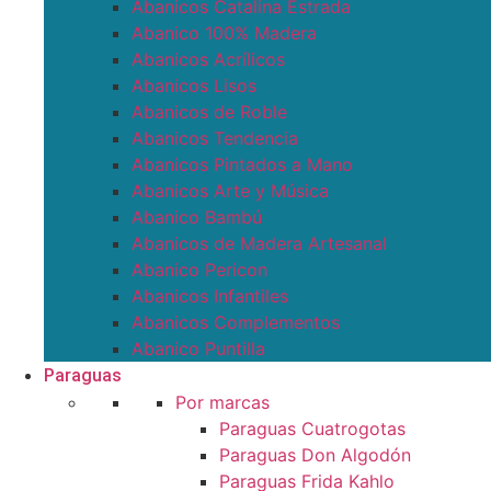
Abanicos Catalina Estrada
Abanico 100% Madera
Abanicos Acrílicos
Abanicos Lisos
Abanicos de Roble
Abanicos Tendencia
Abanicos Pintados a Mano
Abanicos Arte y Música
Abanico Bambú
Abanicos de Madera Artesanal
Abanico Pericon
Abanicos Infantiles
Abanicos Complementos
Abanico Puntilla
Paraguas
Por marcas
Paraguas Cuatrogotas
Paraguas Don Algodón
Paraguas Frida Kahlo