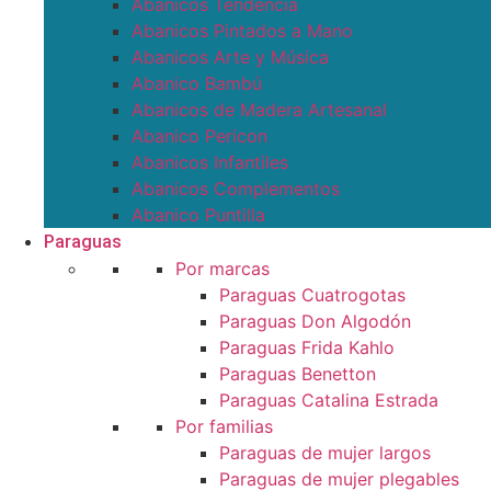
Abanicos Tendencia
Abanicos Pintados a Mano
Abanicos Arte y Música
Abanico Bambú
Abanicos de Madera Artesanal
Abanico Pericon
Abanicos Infantiles
Abanicos Complementos
Abanico Puntilla
Paraguas
Por marcas
Paraguas Cuatrogotas
Paraguas Don Algodón
Paraguas Frida Kahlo
Paraguas Benetton
Paraguas Catalina Estrada
Por familias
Paraguas de mujer largos
Paraguas de mujer plegables