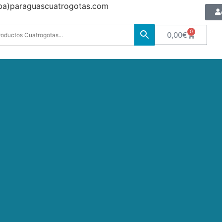
oba)paraguascuatrogotas.com
0
0,00
€