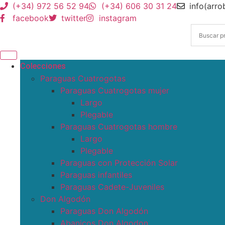
(+34) 972 56 52 94
(+34) 606 30 31 24
info(arr
facebook
twitter
instagram
Colecciones
Paraguas Cuatrogotas
Paraguas Cuatrogotas mujer
Largo
Plegable
Paraguas Cuatrogotas hombre
Largo
Plegable
Paraguas con Protección Solar
Paraguas infantiles
Paraguas Cadete-Juveniles
Don Algodón
Paraguas Don Algodón
Abanicos Don Algodon