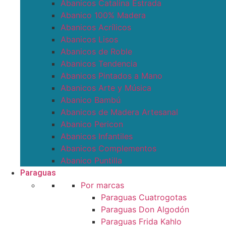
Abanicos Catalina Estrada
Abanico 100% Madera
Abanicos Acrílicos
Abanicos Lisos
Abanicos de Roble
Abanicos Tendencia
Abanicos Pintados a Mano
Abanicos Arte y Música
Abanico Bambú
Abanicos de Madera Artesanal
Abanico Pericon
Abanicos Infantiles
Abanicos Complementos
Abanico Puntilla
Paraguas
Por marcas
Paraguas Cuatrogotas
Paraguas Don Algodón
Paraguas Frida Kahlo