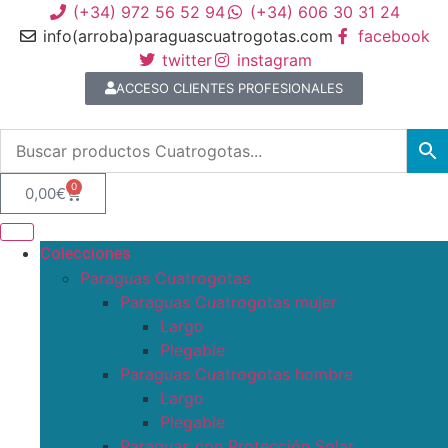
(+34) 972 56 52 94
(+34) 606 30 31 24
info(arroba)paraguascuatrogotas.com
facebook
twitter
instagram
ACCESO CLIENTES PROFESIONALES
0
0,00
€
Colecciones
Paraguas Cuatrogotas
Paraguas Cuatrogotas mujer
Largo
Plegable
Paraguas Cuatrogotas hombre
Largo
Plegable
Paraguas con Protección Solar