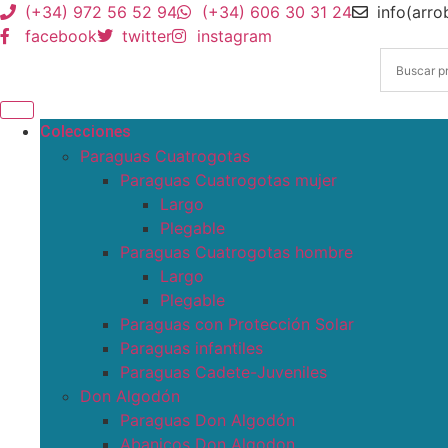
(+34) 972 56 52 94
(+34) 606 30 31 24
info(arr
facebook
twitter
instagram
Colecciones
Paraguas Cuatrogotas
Paraguas Cuatrogotas mujer
Largo
Plegable
Paraguas Cuatrogotas hombre
Largo
Plegable
Paraguas con Protección Solar
Paraguas infantiles
Paraguas Cadete-Juveniles
Don Algodón
Paraguas Don Algodón
Abanicos Don Algodon