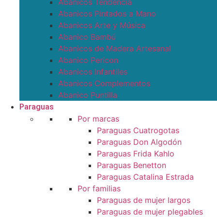
Abanicos Tendencia
Abanicos Pintados a Mano
Abanicos Arte y Música
Abanico Bambú
Abanicos de Madera Artesanal
Abanico Pericon
Abanicos Infantiles
Abanicos Complementos
Abanico Puntilla
Paraguas
Por marcas
Paraguas Cuatrogotas
Paraguas Don Algodón
Paraguas Frida Kahlo
Paraguas Benetton
Paraguas Catalina Estrada
Por familias
Paraguas de mujer largos
Paraguas de mujer plegables