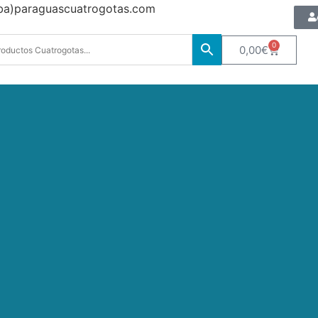
oba)paraguascuatrogotas.com
0
0,00
€