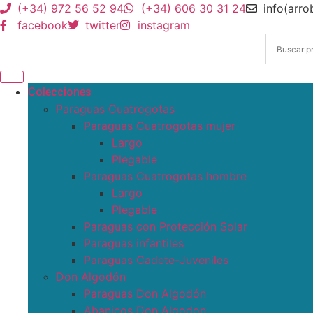
(+34) 972 56 52 94
(+34) 606 30 31 24
info(arr
facebook
twitter
instagram
Colecciones
Paraguas Cuatrogotas
Paraguas Cuatrogotas mujer
Largo
Plegable
Paraguas Cuatrogotas hombre
Largo
Plegable
Paraguas con Protección Solar
Paraguas infantiles
Paraguas Cadete-Juveniles
Don Algodón
Paraguas Don Algodón
Abanicos Don Algodon