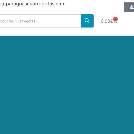
oba)paraguascuatrogotas.com
0
0,00
€