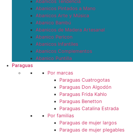
Abanicos Tendencia
Abanicos Pintados a Mano
Abanicos Arte y Música
Abanico Bambú
Abanicos de Madera Artesanal
Abanico Pericon
Abanicos Infantiles
Abanicos Complementos
Abanico Puntilla
Paraguas
Por marcas
Paraguas Cuatrogotas
Paraguas Don Algodón
Paraguas Frida Kahlo
Paraguas Benetton
Paraguas Catalina Estrada
Por familias
Paraguas de mujer largos
Paraguas de mujer plegables