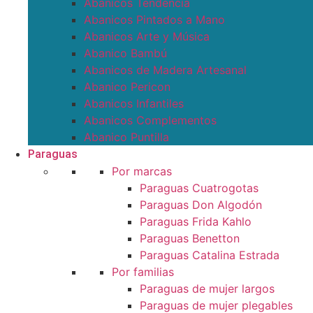
Abanicos Tendencia
Abanicos Pintados a Mano
Abanicos Arte y Música
Abanico Bambú
Abanicos de Madera Artesanal
Abanico Pericon
Abanicos Infantiles
Abanicos Complementos
Abanico Puntilla
Paraguas
Por marcas
Paraguas Cuatrogotas
Paraguas Don Algodón
Paraguas Frida Kahlo
Paraguas Benetton
Paraguas Catalina Estrada
Por familias
Paraguas de mujer largos
Paraguas de mujer plegables