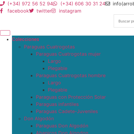
(+34) 972 56 52 94
(+34) 606 30 31 24
info(arr
facebook
twitter
instagram
Colecciones
Paraguas Cuatrogotas
Paraguas Cuatrogotas mujer
Largo
Plegable
Paraguas Cuatrogotas hombre
Largo
Plegable
Paraguas con Protección Solar
Paraguas infantiles
Paraguas Cadete-Juveniles
Don Algodón
Paraguas Don Algodón
Abanicos Don Algodon