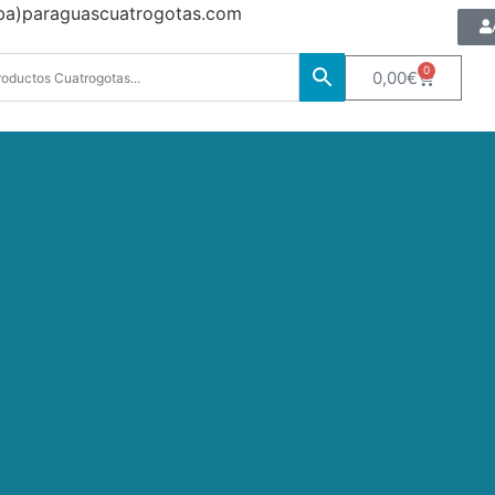
oba)paraguascuatrogotas.com
0
0,00
€