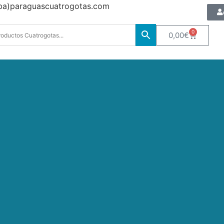
oba)paraguascuatrogotas.com
0
0,00
€