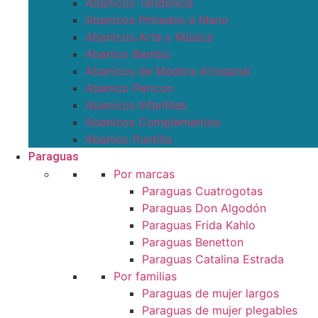
Abanicos Tendencia
Abanicos Pintados a Mano
Abanicos Arte y Música
Abanico Bambú
Abanicos de Madera Artesanal
Abanico Pericon
Abanicos Infantiles
Abanicos Complementos
Abanico Puntilla
Paraguas
Por marcas
Paraguas Cuatrogotas
Paraguas Don Algodón
Paraguas Frida Kahlo
Paraguas Benetton
Paraguas Catalina Estrada
Por familias
Paraguas de mujer largos
Paraguas de mujer plegables