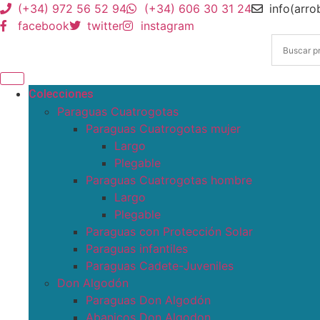
(+34) 972 56 52 94
(+34) 606 30 31 24
info(arr
facebook
twitter
instagram
Colecciones
Paraguas Cuatrogotas
Paraguas Cuatrogotas mujer
Largo
Plegable
Paraguas Cuatrogotas hombre
Largo
Plegable
Paraguas con Protección Solar
Paraguas infantiles
Paraguas Cadete-Juveniles
Don Algodón
Paraguas Don Algodón
Abanicos Don Algodon