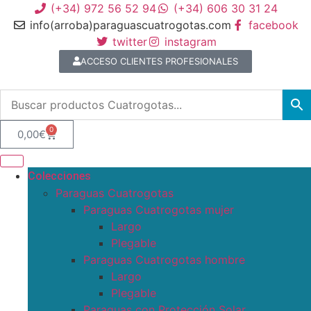
(+34) 972 56 52 94
(+34) 606 30 31 24
info(arroba)paraguascuatrogotas.com
facebook
twitter
instagram
ACCESO CLIENTES PROFESIONALES
0
0,00
€
Colecciones
Paraguas Cuatrogotas
Paraguas Cuatrogotas mujer
Largo
Plegable
Paraguas Cuatrogotas hombre
Largo
Plegable
Paraguas con Protección Solar