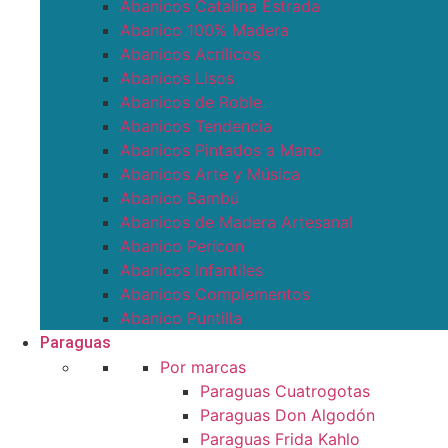
Abanicos Catalina Estrada
Abanico 100% Madera
Abanicos Acrílicos
Abanicos Lisos
Abanicos de Roble
Abanicos Tendencia
Abanicos Pintados a Mano
Abanicos Arte y Música
Abanico Bambú
Abanicos de Madera Artesanal
Abanico Pericon
Abanicos Infantiles
Abanicos Complementos
Abanico Puntilla
Paraguas
Por marcas
Paraguas Cuatrogotas
Paraguas Don Algodón
Paraguas Frida Kahlo