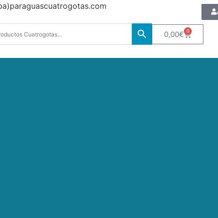
oba)paraguascuatrogotas.com
0
0,00
€