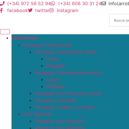
(+34) 972 56 52 94
(+34) 606 30 31 24
info(arr
facebook
twitter
instagram
Colecciones
Paraguas Cuatrogotas
Paraguas Cuatrogotas mujer
Largo
Plegable
Paraguas Cuatrogotas hombre
Largo
Plegable
Paraguas con Protección Solar
Paraguas infantiles
Paraguas Cadete-Juveniles
Don Algodón
Paraguas Don Algodón
Abanicos Don Algodon