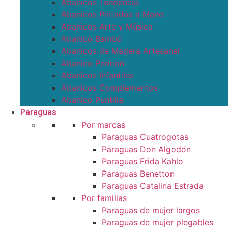
Abanicos Tendencia
Abanicos Pintados a Mano
Abanicos Arte y Música
Abanico Bambú
Abanicos de Madera Artesanal
Abanico Pericon
Abanicos Infantiles
Abanicos Complementos
Abanico Puntilla
Paraguas
Por marcas
Paraguas Cuatrogotas
Paraguas Don Algodón
Paraguas Frida Kahlo
Paraguas Benetton
Paraguas Catalina Estrada
Por familias
Paraguas de mujer largos
Paraguas de mujer plegables