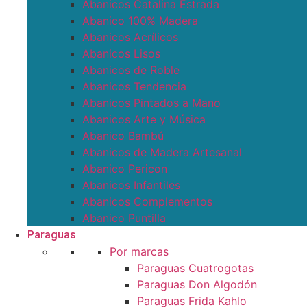
Abanicos Catalina Estrada
Abanico 100% Madera
Abanicos Acrílicos
Abanicos Lisos
Abanicos de Roble
Abanicos Tendencia
Abanicos Pintados a Mano
Abanicos Arte y Música
Abanico Bambú
Abanicos de Madera Artesanal
Abanico Pericon
Abanicos Infantiles
Abanicos Complementos
Abanico Puntilla
Paraguas
Por marcas
Paraguas Cuatrogotas
Paraguas Don Algodón
Paraguas Frida Kahlo