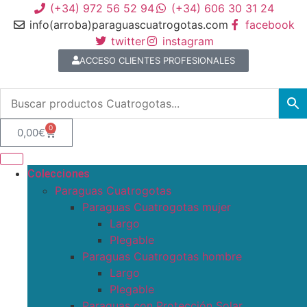
(+34) 972 56 52 94
(+34) 606 30 31 24
info(arroba)paraguascuatrogotas.com
facebook
twitter
instagram
ACCESO CLIENTES PROFESIONALES
0
0,00
€
Colecciones
Paraguas Cuatrogotas
Paraguas Cuatrogotas mujer
Largo
Plegable
Paraguas Cuatrogotas hombre
Largo
Plegable
Paraguas con Protección Solar